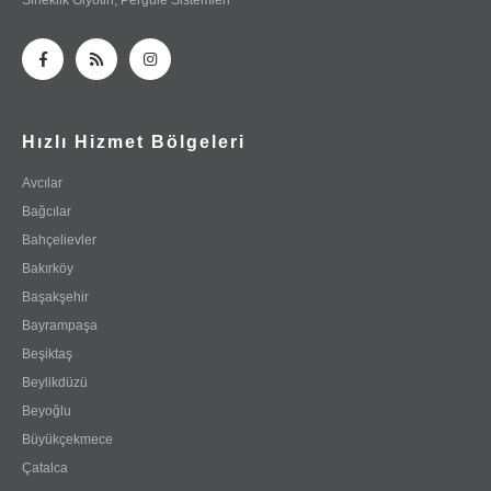
Hızlı Hizmet Bölgeleri
Avcılar
Bağcılar
Bahçelievler
Bakırköy
Başakşehir
Bayrampaşa
Beşiktaş
Beylikdüzü
Beyoğlu
Büyükçekmece
Çatalca