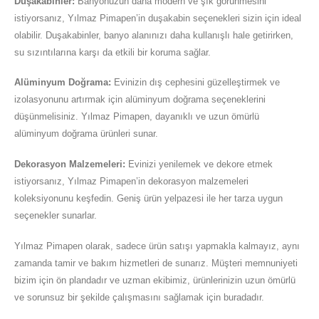
Duşakabinler:
Banyonuzun daha modern ve şık görünmesini
istiyorsanız, Yılmaz Pimapen’in duşakabin seçenekleri sizin için ideal
olabilir. Duşakabinler, banyo alanınızı daha kullanışlı hale getirirken,
su sızıntılarına karşı da etkili bir koruma sağlar.
Alüminyum Doğrama:
Evinizin dış cephesini güzelleştirmek ve
izolasyonunu artırmak için alüminyum doğrama seçeneklerini
düşünmelisiniz. Yılmaz Pimapen, dayanıklı ve uzun ömürlü
alüminyum doğrama ürünleri sunar.
Dekorasyon Malzemeleri:
Evinizi yenilemek ve dekore etmek
istiyorsanız, Yılmaz Pimapen’in dekorasyon malzemeleri
koleksiyonunu keşfedin. Geniş ürün yelpazesi ile her tarza uygun
seçenekler sunarlar.
Yılmaz Pimapen olarak, sadece ürün satışı yapmakla kalmayız, aynı
zamanda tamir ve bakım hizmetleri de sunarız. Müşteri memnuniyeti
bizim için ön plandadır ve uzman ekibimiz, ürünlerinizin uzun ömürlü
ve sorunsuz bir şekilde çalışmasını sağlamak için buradadır.