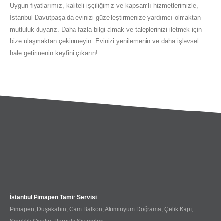
Uygun fiyatlarımız, kaliteli işçiliğimiz ve kapsamlı hizmetlerimizle,
İstanbul Davutpaşa’da evinizi güzelleştirmenize yardımcı olmaktan
mutluluk duyarız. Daha fazla bilgi almak ve taleplerinizi iletmek için
bize ulaşmaktan çekinmeyin. Evinizi yenilemenin ve daha işlevsel
hale getirmenin keyfini çıkarın!
İstanbul Pimapen Tamir Servisi
Pimapen, Duşakabin, Cam Balkon, Alüminyum Doğrama, Çelik Kapı,
Sineklik Giyotin, Pergule Sistemleri