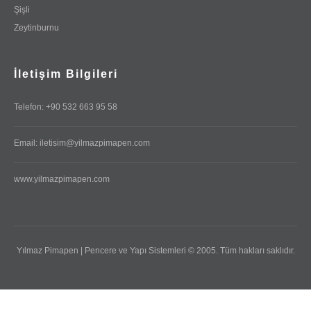
Şişli
Zeytinburnu
İletişim Bilgileri
Telefon: +90 532 663 95 58
Email: iletisim@yilmazpimapen.com
www.yilmazpimapen.com
Yılmaz Pimapen | Pencere ve Yapı Sistemleri © 2005. Tüm hakları saklıdır.