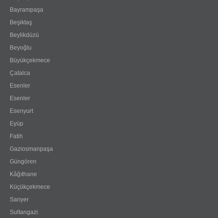
Bayrampaşa
Beşiktaş
Beylikdüzü
Beyoğlu
Büyükçekmece
Çatalca
Esenler
Esenler
Esenyurt
Eyüp
Fatih
Gaziosmanpaşa
Güngören
Kâğıthane
Küçükçekmece
Sarıyer
Sultangazi