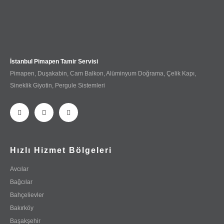
İstanbul Pimapen Tamir Servisi
Pimapen, Duşakabin, Cam Balkon, Alüminyum Doğrama, Çelik Kapı,
Sineklik Giyotin, Pergule Sistemleri
Hızlı Hizmet Bölgeleri
Avcılar
Bağcılar
Bahçelievler
Bakırköy
Başakşehir